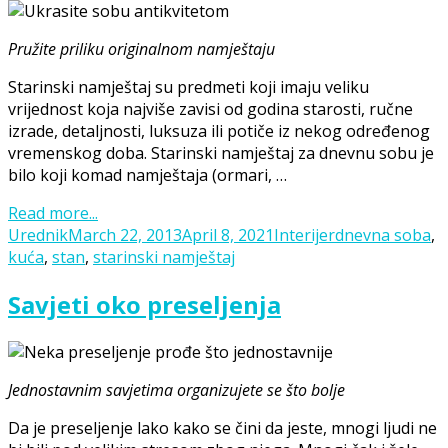
Pružite priliku originalnom namještaju
Starinski namještaj su predmeti koji imaju veliku
vrijednost koja najviše zavisi od godina starosti, ručne
izrade, detaljnosti, luksuza ili potiče iz nekog određenog
vremenskog doba. Starinski namještaj za dnevnu sobu je
bilo koji komad namještaja (ormari, …
Read more...
Posted
Categories
Tags
Urednik
March 22, 2013
April 8, 2021
Interijer
dnevna soba
,
on
kuća
,
stan
,
starinski namještaj
Savjeti oko preseljenja
Jednostavnim savjetima organizujete se što bolje
Da je preseljenje lako kako se čini da jeste, mnogi ljudi ne