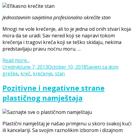
Jednostavnim savjetima profesionalno okrečite stan
Mnogi ne vole krečenje, ali to je jedna od onih stvari koja
mora da se uradi. Sav nered koji se napravi tokom
krečenja i tragovi kreča koji se teško skidaju, nekima
predstavljaju pravu noćnu moru. …
Read more...
Posted
Categories
Tags
Urednik
June 7, 2013
October 10, 2018
Savjeti za dom
on
greške
,
kreč
,
krečenje
,
stan
Pozitivne i negativne strane
plastičnog namještaja
Plastični namještaj je našao primjenu u skoro svakoj kući
ili kancelariji. Sa svojim raznolikim izborom i dizajnom