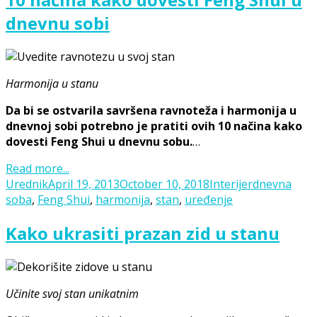
dnevnu sobi
Harmonija u stanu
Da bi se ostvarila savršena ravnoteža i harmonija u
dnevnoj sobi potrebno je pratiti ovih 10 načina kako
dovesti Feng Shui u dnevnu sobu.
…
Read more...
Posted
Categories
Tags
Urednik
April 19, 2013
October 10, 2018
Interijer
dnevna
on
soba
,
Feng Shui
,
harmonija
,
stan
,
uređenje
Kako ukrasiti prazan zid u stanu
Učinite svoj stan unikatnim