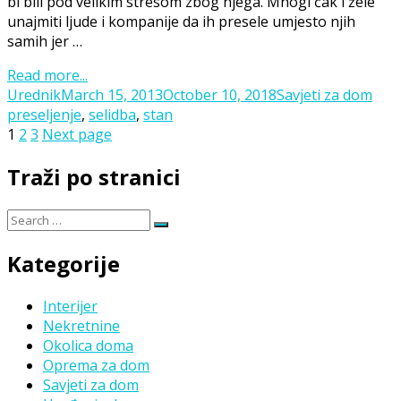
bi bili pod velikim stresom zbog njega. Mnogi čak i žele
unajmiti ljude i kompanije da ih presele umjesto njih
samih jer …
Read more...
Posted
Categories
Tag
Urednik
March 15, 2013
October 10, 2018
Savjeti za dom
on
preseljenje
,
selidba
,
stan
Posts
Page
Page
Page
1
2
3
Next page
navigation
Traži po stranici
Search
Search
for:
Kategorije
Interijer
Nekretnine
Okolica doma
Oprema za dom
Savjeti za dom