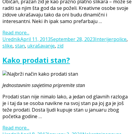
Običan, prazan zid je kao prazno platno slikara – može se
raditi sa njim šta god da se poželi. Kreativne osobe svoje
zidove ukrašavaju tako da oni budu dinamični i
interesantni. Neki ih ipak samo prefarbaju …
Read more...
Posted
Categories
Tags
Urednik
April 11, 2013
September 28, 2023
Interijer
police
,
on
slike
,
stan
,
ukrašavanje
,
zid
Kako prodati stan?
Jednostavnim savjetima pripremite stan
Prodati stan nije nimalo lako, a jedan od glavnih razloga
je i taj da se osoba navikne na svoj stan pa joj ga je još
teže prodati. Dosta ljudi kupuje stan u januaru zbog
početka godine …
Read more...