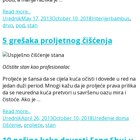
Read more...
Posted
Categories
Tags
Urednik
May 17, 2013
October 10, 2018
Interijer
bambus
,
on
drvo
,
pod
,
stan
5 grešaka proljetnog čišćenja
Očistite stan kao profesionalac
Proljeće je šansa da se cijela kuća očisti i dovede u red na
jedan duži period. Mnogi kažu da je proljeće prava prilika
da se neuredna kuća pretvori u savršenu oazu mira i
čistoće. Ako je …
Read more...
Posted
Categories
Tag
Urednik
April 26, 2013
October 10, 2018
Uređenje doma
on
čišćenje
,
proljeće
,
stan
10 načina kako dovesti Feng Shui u