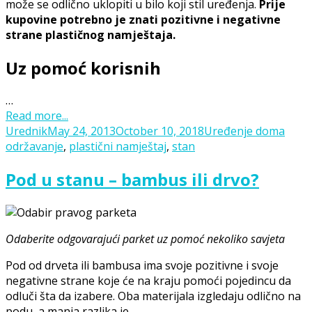
može se odlično uklopiti u bilo koji stil uređenja.
Prije
kupovine potrebno je znati pozitivne i negativne
strane plastičnog namještaja.
Uz pomoć korisnih
…
Read more...
Posted
Categories
Tags
Urednik
May 24, 2013
October 10, 2018
Uređenje doma
on
održavanje
,
plastični namještaj
,
stan
Pod u stanu – bambus ili drvo?
Odaberite odgovarajući parket uz pomoć nekoliko savjeta
Pod od drveta ili bambusa ima svoje pozitivne i svoje
negativne strane koje će na kraju pomoći pojedincu da
odluči šta da izabere. Oba materijala izgledaju odlično na
podu, a manja razlika je …