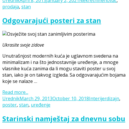
Posted
Categories
Tags
Urednik
April 8, 2013
January 2, 2021
Nekretnine
novac
,
on
prodaja
,
stan
Odgovarajući posteri za stan
Ukrasite svoje zidove
Unutrašnjost modernih kuća je uglavnom svedena na
minimalizam i na što jednostavnije uređenje, a mnoge
vlasnike kuća zanima da li mogu staviti poster u svoj
stan, iako je on takvog izgleda. Sa odgovarajućim bojama
koje se nalaze …
Read more...
Posted
Categories
Tags
Urednik
March 29, 2013
October 10, 2018
Interijer
dizajn
,
on
poster
,
stan
,
uređenje
Starinski namještaj za dnevnu sobu