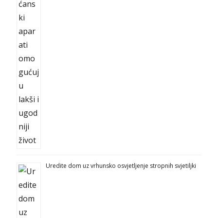
Uredite dom uz vrhunsko osvjetljenje stropnih svjetiljki