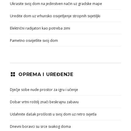
Ukrasite svoj dom na jedinstven način uz gradske mape
Uredite dom uz vrhunsko osvjetljenje stropnih svjetiljki
Električni radijatori kao potreba zimi
Pametno osvijetlite svoj dom
OPREMA I UREĐENJE
Dječje sobe nude prostor za igru i učenje
Dobar vrtni roštilj znači beskrajnu zabavu
Udahnite dašak prošlosti u svoj dom uz retro svjetla
Dnevni boravci su srce svakog doma