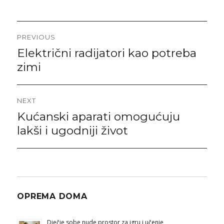
Post
PREVIOUS
navigation
Električni radijatori kao potreba
Previous
post:
zimi
NEXT
Kućanski aparati omogućuju
Next
post:
lakši i ugodniji život
OPREMA DOMA
Dječje sobe nude prostor za igru i učenje