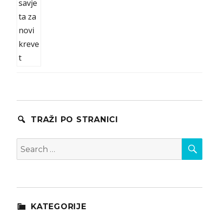
TRAŽI PO STRANICI
SEA
Search
for:
KATEGORIJE