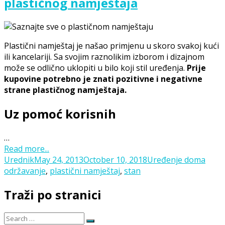
plastičnog namještaja
Plastični namještaj je našao primjenu u skoro svakoj kući
ili kancelariji. Sa svojim raznolikim izborom i dizajnom
može se odlično uklopiti u bilo koji stil uređenja.
Prije
kupovine potrebno je znati pozitivne i negativne
strane plastičnog namještaja.
Uz pomoć korisnih
…
Read more...
Posted
Categories
Tags
Urednik
May 24, 2013
October 10, 2018
Uređenje doma
on
održavanje
,
plastični namještaj
,
stan
Traži po stranici
Search