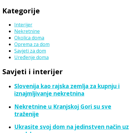
Search
for:
Kategorije
Interijer
Nekretnine
Okolica doma
Oprema za dom
Savjeti za dom
Uređenje doma
Savjeti i interijer
Slovenija kao rajska zemlja za kupnju i
iznajmljivanje nekretnina
Nekretnine u Kranjskoj Gori su sve
traženije
Ukrasite svoj dom na jedinstven način uz