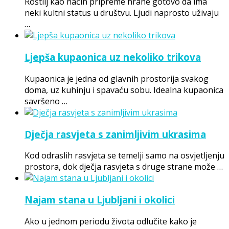
Roštilj kao način pripreme hrane gotovo da ima
neki kultni status u društvu. Ljudi naprosto uživaju
…
Ljepša kupaonica uz nekoliko trikova
Kupaonica je jedna od glavnih prostorija svakog
doma, uz kuhinju i spavaću sobu. Idealna kupaonica
savršeno …
Dječja rasvjeta s zanimljivim ukrasima
Kod odraslih rasvjeta se temelji samo na osvjetljenju
prostora, dok dječja rasvjeta s druge strane može …
Najam stana u Ljubljani i okolici
Ako u jednom periodu života odlučite kako je