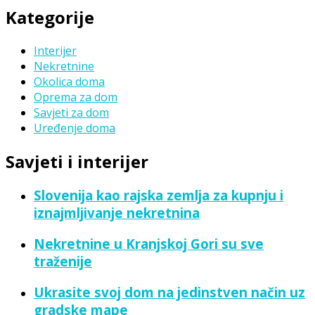
Kategorije
Interijer
Nekretnine
Okolica doma
Oprema za dom
Savjeti za dom
Uređenje doma
Savjeti i interijer
Slovenija kao rajska zemlja za kupnju i
iznajmljivanje nekretnina
Nekretnine u Kranjskoj Gori su sve
traženije
Ukrasite svoj dom na jedinstven način uz
gradske mape