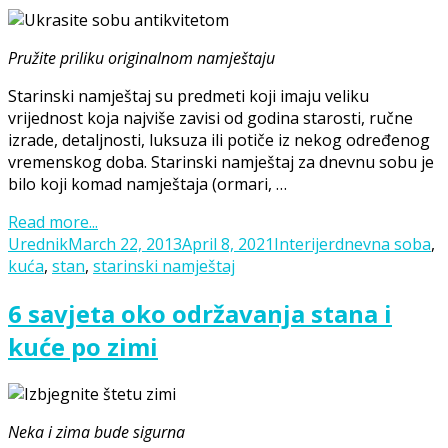
Pružite priliku originalnom namještaju
Starinski namještaj su predmeti koji imaju veliku
vrijednost koja najviše zavisi od godina starosti, ručne
izrade, detaljnosti, luksuza ili potiče iz nekog određenog
vremenskog doba. Starinski namještaj za dnevnu sobu je
bilo koji komad namještaja (ormari, …
Read more...
Posted
Categories
Tags
Urednik
March 22, 2013
April 8, 2021
Interijer
dnevna soba
,
on
kuća
,
stan
,
starinski namještaj
6 savjeta oko održavanja stana i
kuće po zimi
Neka i zima bude sigurna