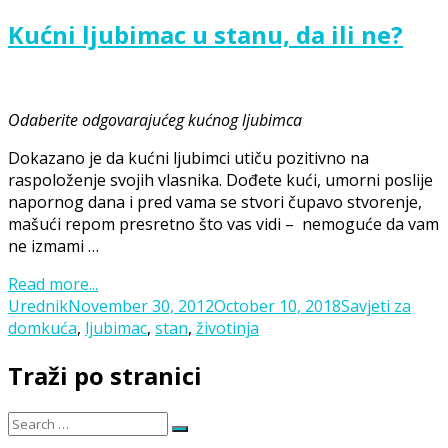
Kućni ljubimac u stanu, da ili ne?
Odaberite odgovarajućeg kućnog ljubimca
Dokazano je da kućni ljubimci utiču pozitivno na
raspoloženje svojih vlasnika. Dođete kući, umorni poslije
napornog dana i pred vama se stvori čupavo stvorenje,
mašući repom presretno što vas vidi – nemoguće da vam
ne izmami …
Read more...
Posted
Categories
Urednik
November 30, 2012
October 10, 2018
Savjeti za
Tags
on
dom
kuća
,
ljubimac
,
stan
,
životinja
Traži po stranici
Search
Search
for: