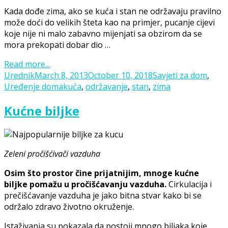
Kada dođe zima, ako se kuća i stan ne održavaju pravilno
može doći do velikih šteta kao na primjer, pucanje cijevi
koje nije ni malo zabavno mijenjati sa obzirom da se
mora prekopati dobar dio …
Read more...
Posted
Categories
Urednik
March 8, 2013
October 10, 2018
Savjeti za dom
,
on
Tags
Uređenje doma
kuća
,
održavanje
,
stan
,
zima
Kućne biljke
Zeleni pročišćivači vazduha
Osim što prostor čine prijatnijim, mnoge kućne
biljke pomažu u pročišćavanju vazduha.
Cirkulacija i
prečišćavanje vazduha je jako bitna stvar kako bi se
održalo zdravo životno okruženje.
Istaživanja su pokazala da postoji mnogo biljaka koje