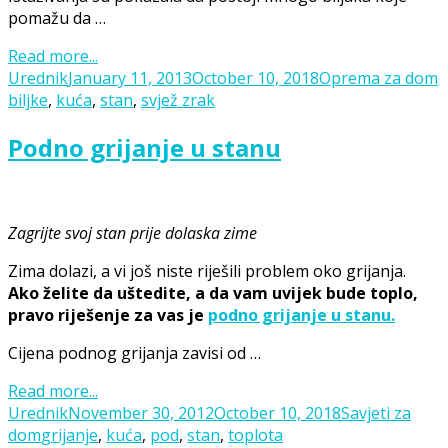
pomažu da …
Read more...
Posted
Categories
T
Urednik
January 11, 2013
October 10, 2018
Oprema za dom
on
biljke
,
kuća
,
stan
,
svjež zrak
Podno grijanje u stanu
Zagrijte svoj stan prije dolaska zime
Zima dolazi, a vi još niste riješili problem oko grijanja.
Ako želite da uštedite, a da vam uvijek bude toplo,
pravo riješenje za vas je
podno grijanje u stanu.
Cijena podnog grijanja zavisi od …
Read more...
Posted
Categories
Urednik
November 30, 2012
October 10, 2018
Savjeti za
Tags
on
dom
grijanje
,
kuća
,
pod
,
stan
,
toplota