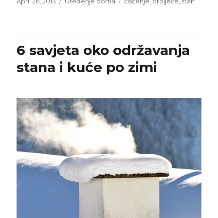
Posted
Categories
Tags
April 26, 2013
Uređenje doma
čišćenje
,
proljeće
,
stan
on
6 savjeta oko održavanja
stana i kuće po zimi