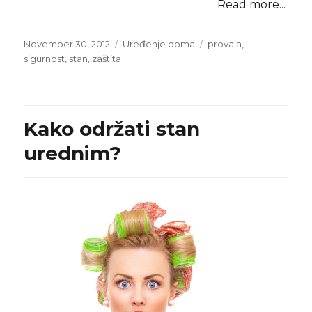
Read more...
Posted
Categories
Tags
November 30, 2012
Uređenje doma
provala
,
on
sigurnost
,
stan
,
zaštita
Kako održati stan
urednim?