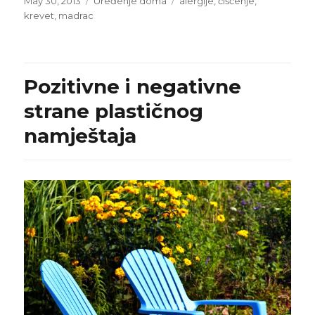
Posted
Categories
Tags
May 30, 2013
Uređenje doma
alergije
,
čišćenje
,
on
krevet
,
madrac
Pozitivne i negativne
strane plastičnog
namještaja