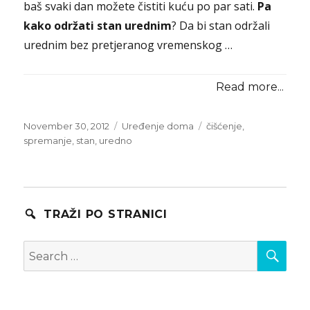
baš svaki dan možete čistiti kuću po par sati.
Pa
kako održati stan urednim
? Da bi stan održali
urednim bez pretjeranog vremenskog …
Read more...
Posted
Categories
Tags
November 30, 2012
Uređenje doma
čišćenje
,
on
spremanje
,
stan
,
uredno
TRAŽI PO STRANICI
SEA
Search
for: