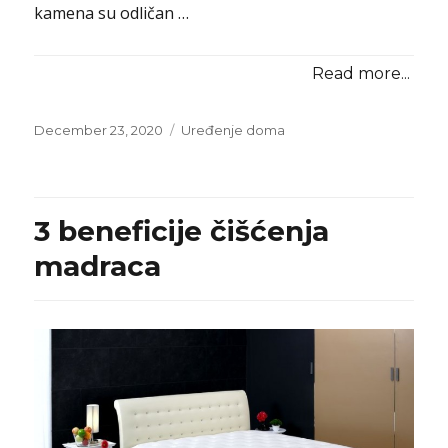
kamena su odličan …
Read more...
Posted
Categories
December 23, 2020
Uređenje doma
on
3 beneficije čišćenja
madraca