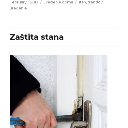
Posted
Categories
Tags
February 1, 2013
Uređenje doma
stan
,
trendovi
,
on
uređenje
Zaštita stana