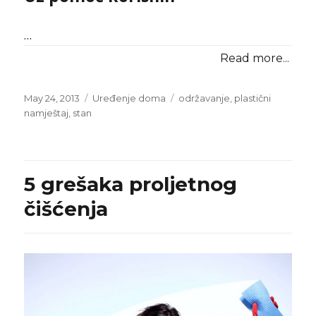
…
Read more...
Posted
Categories
Tags
May 24, 2013
Uređenje doma
održavanje
,
plastični
on
namještaj
,
stan
5 grešaka proljetnog
čišćenja