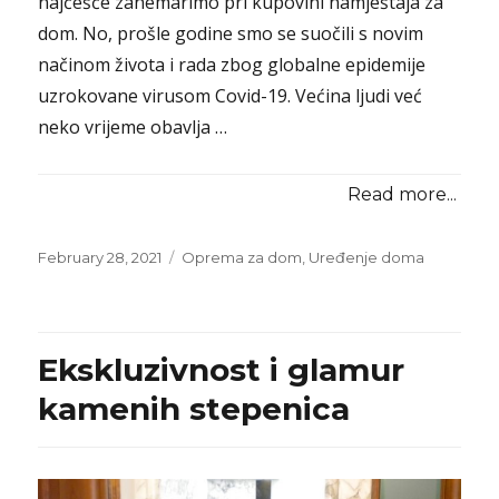
najčešće zanemarimo pri kupovini namještaja za
dom. No, prošle godine smo se suočili s novim
načinom života i rada zbog globalne epidemije
uzrokovane virusom Covid-19. Većina ljudi već
neko vrijeme obavlja …
Read more...
Posted
Categories
February 28, 2021
Oprema za dom
,
Uređenje doma
on
Ekskluzivnost i glamur
kamenih stepenica