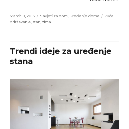
Posted
Categories
Tags
March 8, 2013
Savjeti za dom
,
Uređenje doma
kuća
,
on
održavanje
,
stan
,
zima
Trendi ideje za uređenje
stana