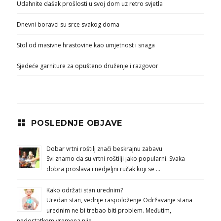
Udahnite dašak prošlosti u svoj dom uz retro svjetla
Dnevni boravci su srce svakog doma
Stol od masivne hrastovine kao umjetnost i snaga
Sjedeće garniture za opušteno druženje i razgovor
POSLEDNJE OBJAVE
Dobar vrtni roštilj znači beskrajnu zabavu
Svi znamo da su vrtni roštilji jako popularni. Svaka
dobra proslava i nedjeljni ručak koji se …
Kako održati stan urednim?
Uredan stan, vedrije raspoloženje Održavanje stana
urednim ne bi trebao biti problem. Međutim,
nedostatkom vremena nije …