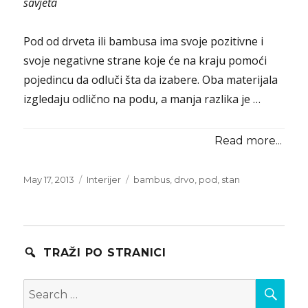
savjeta
Pod od drveta ili bambusa ima svoje pozitivne i
svoje negativne strane koje će na kraju pomoći
pojedincu da odluči šta da izabere. Oba materijala
izgledaju odlično na podu, a manja razlika je …
Read more...
Posted
Categories
Tags
May 17, 2013
Interijer
bambus
,
drvo
,
pod
,
stan
on
TRAŽI PO STRANICI
SEA
Search
for: