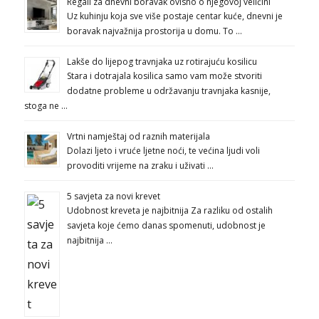
Regali za dnevni boravak ovisno o njegovoj veličini
Uz kuhinju koja sve više postaje centar kuće, dnevni je
boravak najvažnija prostorija u domu. To …
Lakše do lijepog travnjaka uz rotirajuću kosilicu
Stara i dotrajala kosilica samo vam može stvoriti
dodatne probleme u održavanju travnjaka kasnije,
stoga ne …
Vrtni namještaj od raznih materijala
Dolazi ljeto i vruće ljetne noći, te većina ljudi voli
provoditi vrijeme na zraku i uživati …
5 savjeta za novi krevet
Udobnost kreveta je najbitnija Za razliku od ostalih
savjeta koje ćemo danas spomenuti, udobnost je
najbitnija …