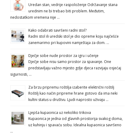
Uredan stan, vedrije raspoloženje Održavanje stana
urednim ne bi trebao biti problem. Međutim,
nedostatkom vremena nije …
Kako odabrati savršeni radni stol?
Radni stol ili uredski stol je dio opreme koju najčešće
zanemarimo pri kupovini namještaja za dom. …
Dječje sobe nude prostor za igru i učenje
Dječje sobe nisu samo prostor za spavanje. One
predstavljaju važno mjesto gdje djeca razvijaju osjećaj
sigurnosti, …
Za brzu pripremu roštilja izaberite električni roštilj
Roštilj kao način pripreme hrane gotovo da ima neki
kultni status u društvu. Ljudi naprosto uživaju …
Ljepša kupaonica uz nekoliko trikova
Kupaonica je jedna od glavnih prostorija svakog doma,
uz kuhinju i spavaću sobu. Idealna kupaonica savršeno
…