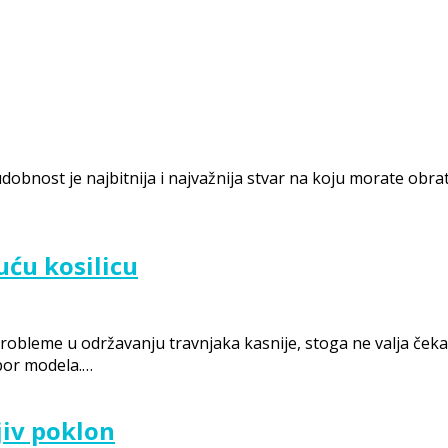
dobnost je najbitnija i najvažnija stvar na koju morate obra
uću kosilicu
probleme u održavanju travnjaka kasnije, stoga ne valja čeka
zbor modela.…
jiv poklon