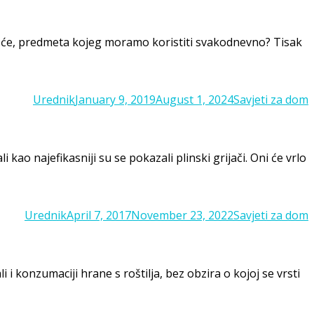
 odjeće, predmeta kojeg moramo koristiti svakodnevno? Tisak
Posted
Categories
Urednik
January 9, 2019
August 1, 2024
Savjeti za dom
on
kao najefikasniji su se pokazali plinski grijači. Oni će vrlo
Posted
Categories
Urednik
April 7, 2017
November 23, 2022
Savjeti za dom
on
i konzumaciji hrane s roštilja, bez obzira o kojoj se vrsti