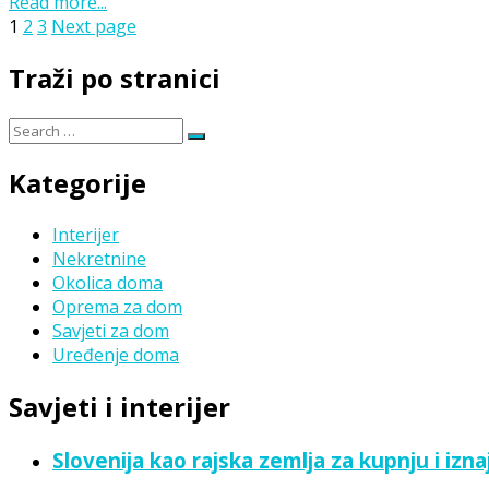
Read more...
Page
Page
Page
1
2
3
Next page
Traži po stranici
Search
Search
for:
Kategorije
Interijer
Nekretnine
Okolica doma
Oprema za dom
Savjeti za dom
Uređenje doma
Savjeti i interijer
Slovenija kao rajska zemlja za kupnju i izn