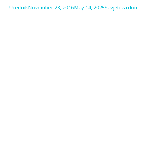
Posted
Categories
Urednik
November 23, 2016
May 14, 2025
Savjeti za dom
on