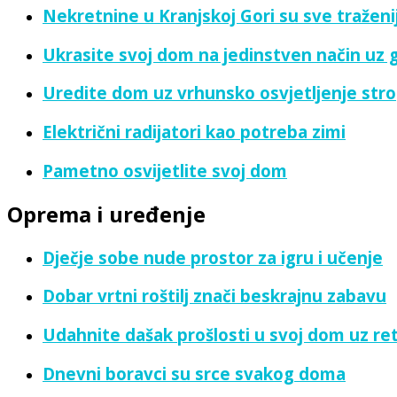
Nekretnine u Kranjskoj Gori su sve traženi
Ukrasite svoj dom na jedinstven način uz
Uredite dom uz vrhunsko osvjetljenje strop
Električni radijatori kao potreba zimi
Pametno osvijetlite svoj dom
Oprema i uređenje
Dječje sobe nude prostor za igru i učenje
Dobar vrtni roštilj znači beskrajnu zabavu
Udahnite dašak prošlosti u svoj dom uz ret
Dnevni boravci su srce svakog doma