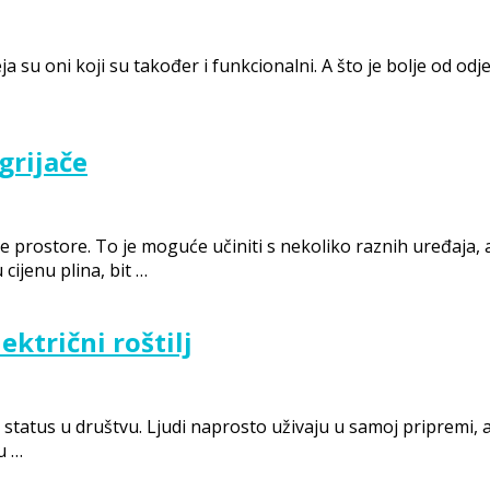
deja su oni koji su također i funkcionalni. A što je bolje od
grijače
prostore. To je moguće učiniti s nekoliko raznih uređaja, ali 
 cijenu plina, bit …
ektrični roštilj
tatus u društvu. Ljudi naprosto uživaju u samoj pripremi, ali 
ju …