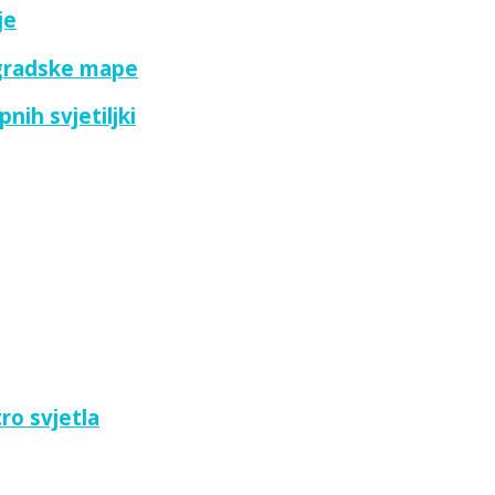
je
 gradske mape
nih svjetiljki
ro svjetla