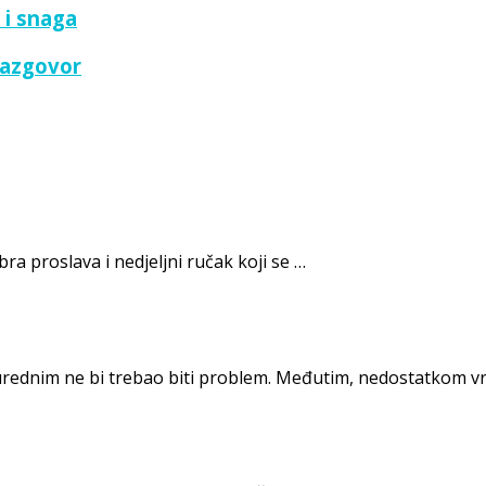
 i snaga
razgovor
bra proslava i nedjeljni ručak koji se …
urednim ne bi trebao biti problem. Međutim, nedostatkom v