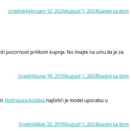
Posted
Categories
Urednik
February 12, 2020
August 1, 2024
Savjeti za dom
on
titi pozornost prilikom kupnje. No imajte na umu da je za
Posted
Categories
Urednik
June 18, 2019
August 1, 2024
Savjeti za dom
on
ti.
Rotirajuća kosilica
najčešći je model uporabu u
Posted
Categories
Urednik
May 22, 2019
August 1, 2024
Savjeti za dom
on