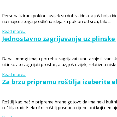
Personalizirani pokloni uvijek su dobra ideja, a još bolja i
na majice stoga je odlična ideja za poklon od srca, bilo
…
Read more...
Jednostavno zagrijavanje uz plinske 
Danas mnogi imaju potrebu zagrijavati unutarnje ili vanjske 
učinkovito zagrijati prostor, a uz, još uvijek, relativno nisku
Read more...
Za brzu pripremu roštilja izaberite el
Posts
navigation
Roštilj kao način pripreme hrane gotovo da ima neki kultni s
roštilja radi. Električni roštilj posebno cijene oni koji nema