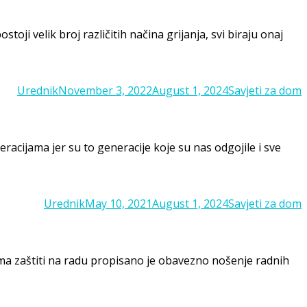
ji velik broj različitih načina grijanja, svi biraju onaj
Posted
Categories
Urednik
November 3, 2022
August 1, 2024
Savjeti za dom
on
acijama jer su to generacije koje su nas odgojile i sve
Posted
Categories
Urednik
May 10, 2021
August 1, 2024
Savjeti za dom
on
rema zaštiti na radu propisano je obavezno nošenje radnih