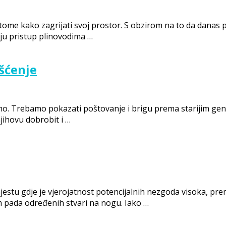
e kako zagrijati svoj prostor. S obzirom na to da danas posto
imaju pristup plinovodima …
išćenje
o. Trebamo pokazati poštovanje i brigu prema starijim gener
jihovu dobrobit i …
mjestu gdje je vjerojatnost potencijalnih nezgoda visoka, p
m pada određenih stvari na nogu. Iako …