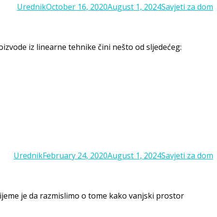
Posted
Categories
Urednik
October 16, 2020
August 1, 2024
Savjeti za dom
on
oizvode iz linearne tehnike čini nešto od sljedećeg:
Posted
Categories
Urednik
February 24, 2020
August 1, 2024
Savjeti za dom
on
jeme je da razmislimo o tome kako vanjski prostor