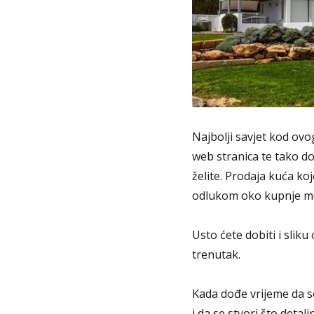
Najbolji savjet kod ov
web stranica te tako do
želite. Prodaja kuća k
odlukom oko kupnje mo
Usto ćete dobiti i sliku
trenutak.
Kada dođe vrijeme da se
i da se stvori što detal