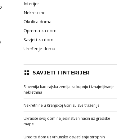
Interijer
o
Nekretnine
Okolica doma
Oprema za dom
Savjeti za dom
u
Uređenje doma
SAVJETI I INTERIJER
Slovenija kao rajska zemlja za kupnju i iznajmljivanje
nekretnina
Nekretnine u Kranjskoj Gori su sve traženije
Ukrasite svoj dom na jedinstven način uz gradske
mape
Uredite dom uz vrhunsko osvjetljenje stropnih