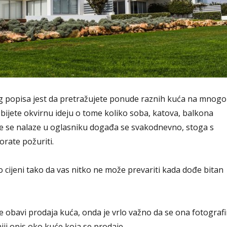
og popisa jest da pretražujete ponude raznih kuća na mnogo
bijete okvirnu ideju o tome koliko soba, katova, balkona
oje se nalaze u oglasniku događa se svakodnevno, stoga s
rate požuriti.
 o cijeni tako da vas nitko ne može prevariti kada dođe bitan
 obavi prodaja kuća, onda je vrlo važno da se ona fotografi
jniji opis oko kuće koja se prodaje.