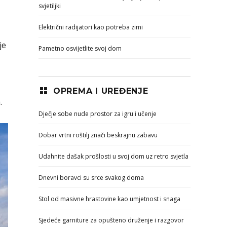
svjetiljki
Električni radijatori kao potreba zimi
je
Pametno osvijetlite svoj dom
OPREMA I UREĐENJE
.
Dječje sobe nude prostor za igru i učenje
Dobar vrtni roštilj znači beskrajnu zabavu
Udahnite dašak prošlosti u svoj dom uz retro svjetla
Dnevni boravci su srce svakog doma
Stol od masivne hrastovine kao umjetnost i snaga
Sjedeće garniture za opušteno druženje i razgovor