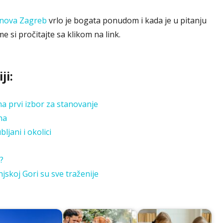
anova Zagreb
vrlo je bogata ponudom i kada je u pitanju
e si pročitajte sa klikom na link.
ji:
 prvi izbor za stanovanje
na
ljani i okolici
?
jskoj Gori su sve traženije