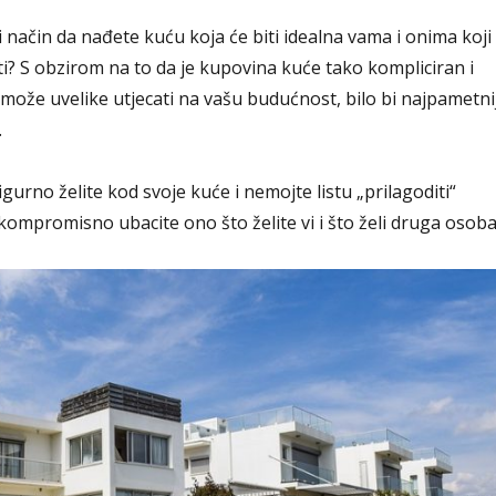
lji način da nađete kuću koja će biti idealna vama i onima koji
ti? S obzirom na to da je kupovina kuće tako kompliciran i
može uvelike utjecati na vašu budućnost, bilo bi najpametni
.
igurno želite kod svoje kuće i nemojte listu „prilagoditi“
mpromisno ubacite ono što želite vi i što želi druga osoba