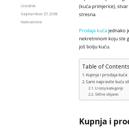
Author
(kuća primjerice), stva
Urednik
Posted
stresna.
September 27, 2018
on
Categories
Nekretnine
Prodaja kuća
jednako je
nekretninom koju ste g
još bolju kuću.
Table of Content
Kupnja i prodaja kuća
Sami napravite kuću i
U istoj kategoriji:
Slične objave:
Kupnja i pro