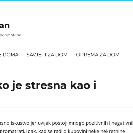
an
vanje stana
E DOMA
SAVJETI ZA DOM
OPREMA ZA DOM
o je stresna kao i
sno iskustvo jer uvijek postoji mnogo pozitivnih i negativni
promatrati. Ipak, kad se radi o kupovini neke nekretnine