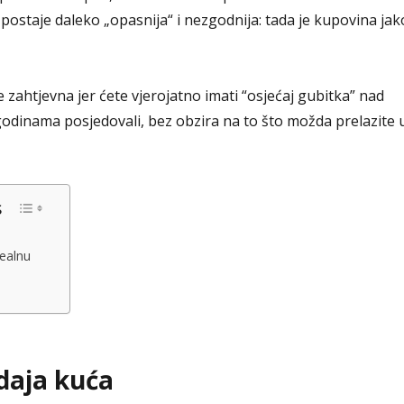
r postaje daleko „opasnija“ i nezgodnija: tada je kupovina jak
 zahtjevna jer ćete vjerojatno imati “osjećaj gubitka” nad
odinama posjedovali, bez obzira na to što možda prelazite 
s
dealnu
daja kuća