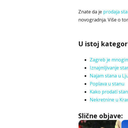
Znate da je
prodaja st
novogradnja. Više o tom
U istoj kategori
Zagreb je mnogima
Iznajmljivanje sta
Najam stana u Ljub
Poplava u stanu
Kako prodati stan
Nekretnine u Kran
Slične objave: