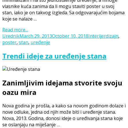
vlasnike kuća zanima da li mogu staviti poster u svoj
stan, iako je on takvog izgleda. Sa odgovarajućim bojama
koje se nalaze …
Read more...
Posted
Categories
Tags
Urednik
March 29, 2013
October 10, 2018
Interijer
dizajn
,
on
poster
,
stan
,
uređenje
Trendi ideje za uređenje stana
Zanimljivim idejama stvorite svoju
oazu mira
Nova godina je prošla, a kako sa novom godinom dolaze i
nove odluke, jedna od njih može biti i uređenje stana.
Nova, 2013. Godina, donosi ideje o uređivanja stana koje
se oslanjaju na miješanje …