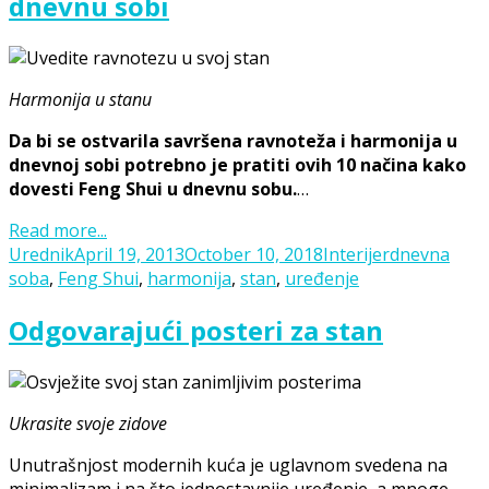
dnevnu sobi
Harmonija u stanu
Da bi se ostvarila savršena ravnoteža i harmonija u
dnevnoj sobi potrebno je pratiti ovih 10 načina kako
dovesti Feng Shui u dnevnu sobu.
…
Read more...
Posted
Categories
Tags
Urednik
April 19, 2013
October 10, 2018
Interijer
dnevna
on
soba
,
Feng Shui
,
harmonija
,
stan
,
uređenje
Odgovarajući posteri za stan
Ukrasite svoje zidove
Unutrašnjost modernih kuća je uglavnom svedena na
minimalizam i na što jednostavnije uređenje, a mnoge