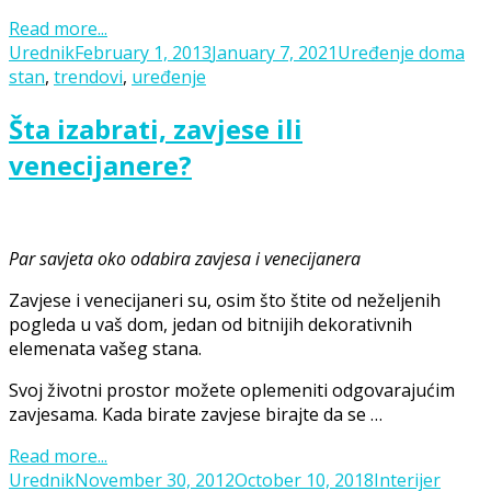
Read more...
Posted
Categories
Ta
Urednik
February 1, 2013
January 7, 2021
Uređenje doma
on
stan
,
trendovi
,
uređenje
Šta izabrati, zavjese ili
venecijanere?
Par savjeta oko odabira zavjesa i venecijanera
Zavjese i venecijaneri su, osim što štite od neželjenih
pogleda u vaš dom, jedan od bitnijih dekorativnih
elemenata vašeg stana.
Svoj životni prostor možete oplemeniti odgovarajućim
zavjesama. Kada birate zavjese birajte da se …
Read more...
Posted
Categories
Tags
Urednik
November 30, 2012
October 10, 2018
Interijer