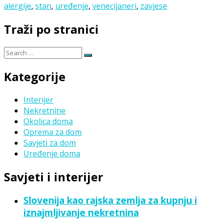
on
alergije
,
stan
,
uređenje
,
venecijaneri
,
zavjese
Traži po stranici
Search
Search
for:
Kategorije
Interijer
Nekretnine
Okolica doma
Oprema za dom
Savjeti za dom
Uređenje doma
Savjeti i interijer
Slovenija kao rajska zemlja za kupnju i
iznajmljivanje nekretnina