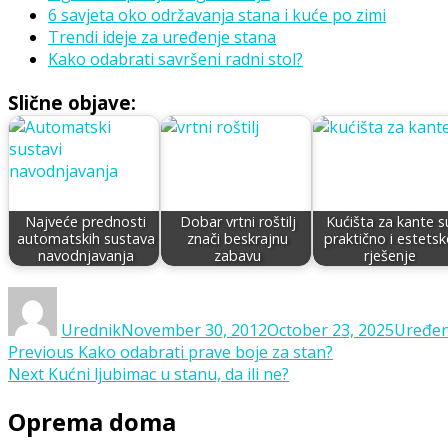
6 savjeta oko održavanja stana i kuće po zimi
Trendi ideje za uređenje stana
Kako odabrati savršeni radni stol?
Slične objave:
Najveće prednosti
Dobar vrtni roštilj
Kućišta za kante s
automatskih sustava
znači beskrajnu
praktično i estets
navodnjavanja
zabavu
rješenje
Author
Posted
Catego
on
Urednik
November 30, 2012
October 23, 2025
Uređen
Post
Previous
Previous
Kako odabrati prave boje za stan?
Next
post:
Next
Kućni ljubimac u stanu, da ili ne?
navigation
post:
Oprema doma