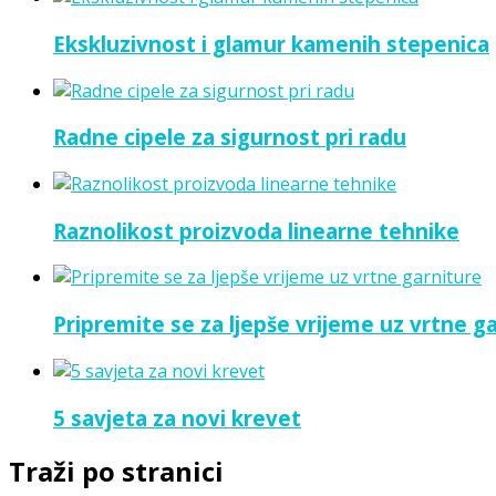
Ekskluzivnost i glamur kamenih stepenica
Radne cipele za sigurnost pri radu
Raznolikost proizvoda linearne tehnike
Pripremite se za ljepše vrijeme uz vrtne g
5 savjeta za novi krevet
Traži po stranici