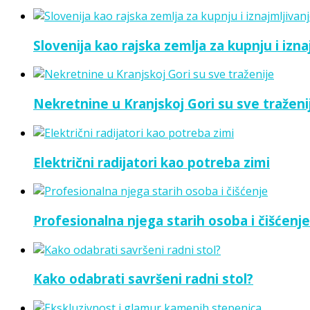
Slovenija kao rajska zemlja za kupnju i izn
Nekretnine u Kranjskoj Gori su sve traženi
Električni radijatori kao potreba zimi
Profesionalna njega starih osoba i čišćenje
Kako odabrati savršeni radni stol?