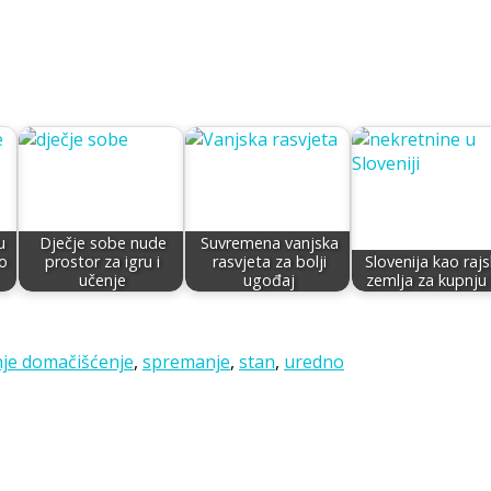
u
Dječje sobe nude
Suvremena vanjska
ko
prostor za igru i
rasvjeta za bolji
Slovenija kao raj
učenje
ugođaj
zemlja za kupnju
ries
Tags
je doma
čišćenje
,
spremanje
,
stan
,
uredno