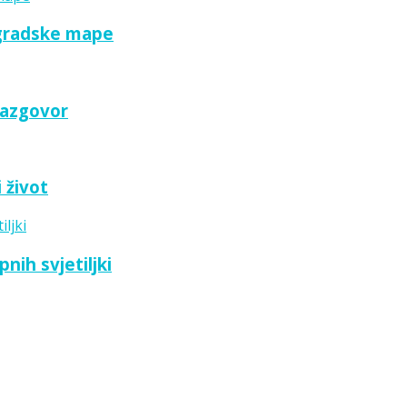
 gradske mape
razgovor
 život
nih svjetiljki