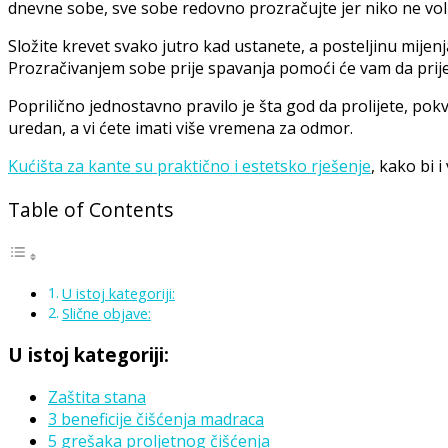
dnevne sobe, sve sobe redovno prozračujte jer niko ne voli
Složite krevet svako jutro kad ustanete, a posteljinu mijen
Prozračivanjem sobe prije spavanja pomoći će vam da prije
Poprilično jednostavno pravilo je šta god da prolijete, pokv
uredan, a vi ćete imati više vremena za odmor.
Kućišta za kante su praktično i estetsko rješenje
, kako bi 
Table of Contents
U istoj kategoriji:
Slične objave:
U istoj kategoriji:
Zaštita stana
3 beneficije čišćenja madraca
5 grešaka proljetnog čišćenja