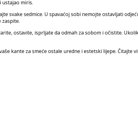
 ustajao miris.
jajte svake sedmice. U spavaćoj sobi nemojte ostavljati odjeć
 zaspite.
arite, ostavite, isprljate da odmah za sobom i očistite. Ukoli
i vaše kante za smeće ostale uredne i estetski lijepe. Čitajte 