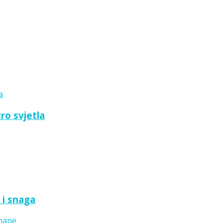
ro svjetla
 i snaga