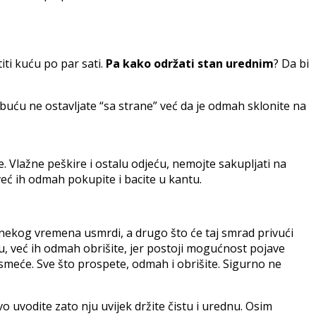
ti kuću po par sati.
Pa kako održati stan urednim
? Da bi
obuću ne ostavljate “sa strane” već da je odmah sklonite na
 Vlažne peškire i ostalu odjeću, nemojte sakupljati na
već ih odmah pokupite i bacite u kantu.
 nekog vremena usmrdi, a drugo što će taj smrad privući
olu, već ih odmah obrišite, jer postoji mogućnost pojave
 smeće. Sve što prospete, odmah i obrišite. Sigurno ne
o uvodite zato nju uvijek držite čistu i urednu. Osim