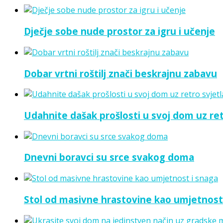
Dječje sobe nude prostor za igru i učenje
Dobar vrtni roštilj znači beskrajnu zabavu
Udahnite dašak prošlosti u svoj dom uz ret
Dnevni boravci su srce svakog doma
Stol od masivne hrastovine kao umjetnost