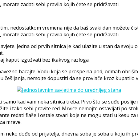
orate zadati sebi pravila kojih ćete se pridržavati.
im, nedostatkom vremena nije da baš svaki dan možete čisti
orate zadati sebi pravila kojih ćete se pridržavati.
savjete.
Jedna od prvih sitnica je kad ulazite u stan da svoju 
t.
taj kaput izgužvati bez ikakvog razloga.
avezno bacajte. Vodu koja se prospe na pod, odmah obrišite.
 češljanja, nemojte dopustiti da se provlače kroz kupatilo 
i samo kad vam neka sitnica treba. Prvo što se suđe poslije
ržite i tako sebi pravite red. Mrvice nemojte ostavljati po st
te redati flaše i ostale stvari koje ne mogu stati u kesu za
 za mrave.
am neko dođe od prijatelja, dnevna soba je soba u koju ih prv