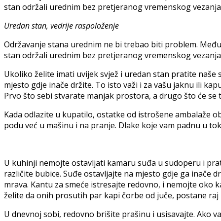
stan održali urednim bez pretjeranog vremenskog vezanja, m
Uredan stan, vedrije raspoloženje
Održavanje stana urednim ne bi trebao biti problem. Međut
stan održali urednim bez pretjeranog vremenskog vezanja, m
Ukoliko želite imati uvijek svjež i uredan stan pratite naše 
mjesto gdje inače držite. To isto važi i za vašu jaknu ili kapu
Prvo što sebi stvarate manjak prostora, a drugo što će se 
Kada odlazite u kupatilo, ostatke od istrošene ambalaže ob
podu već u mašinu i na pranje. Dlake koje vam padnu u toku
U kuhinji nemojte ostavljati kamaru suđa u sudoperu i prat
različite bubice. Suđe ostavljajte na mjesto gdje ga inače d
mrava. Kantu za smeće istresajte redovno, i nemojte oko kan
želite da onih prosutih par kapi čorbe od juče, postane raj
U dnevnoj sobi, redovno brišite prašinu i usisavajte. Ako v