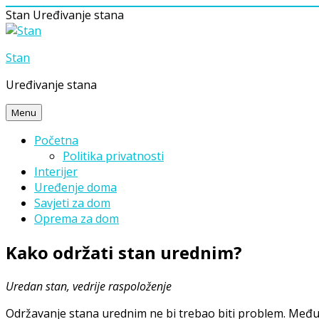
Stan
Uređivanje stana
Skip
to
Stan
content
Uređivanje stana
Menu
Početna
Politika privatnosti
Interijer
Uređenje doma
Savjeti za dom
Oprema za dom
Kako održati stan urednim?
Uredan stan, vedrije raspoloženje
Održavanje stana urednim ne bi trebao biti problem. Međut