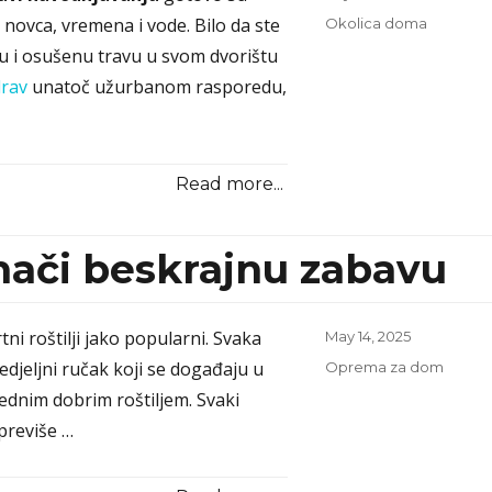
on
novca, vremena i vode. Bilo da ste
Categories
Okolica doma
elu i osušenu travu u svom dvorištu
drav
unatoč užurbanom rasporedu,
Read more...
znači beskrajnu zabavu
tni roštilji jako popularni. Svaka
Posted
May 14, 2025
on
edjeljni ručak koji se događaju u
Categories
Oprema za dom
ednim dobrim roštiljem. Svaki
 previše …