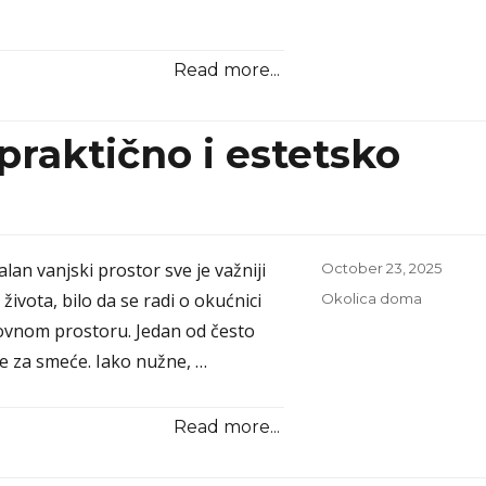
Read more...
praktično i estetsko
lan vanjski prostor sve je važniji
Posted
October 23, 2025
on
ivota, bilo da se radi o okućnici
Categories
Okolica doma
lovnom prostoru. Jedan od često
 za smeće. Iako nužne, …
Read more...