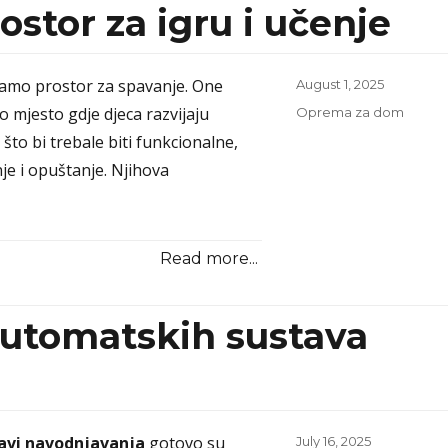
stor za igru i učenje
samo prostor za spavanje. One
Posted
August 1, 2025
on
o mjesto gdje djeca razvijaju
Categories
Oprema za dom
 što bi trebale biti funkcionalne,
je i opuštanje. Njihova
Read more...
automatskih sustava
avi navodnjavanja
gotovo su
Posted
July 16, 2025