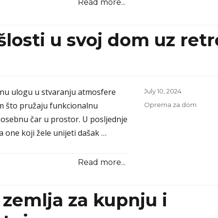
Read more...
losti u svoj dom uz retr
učnu ulogu u stvaranju atmosfere
Posted
July 10, 2024
on
m što pružaju funkcionalnu
Categories
Oprema za dom
 posebnu čar u prostor. U posljednje
a one koji žele unijeti dašak …
Read more...
 zemlja za kupnju i