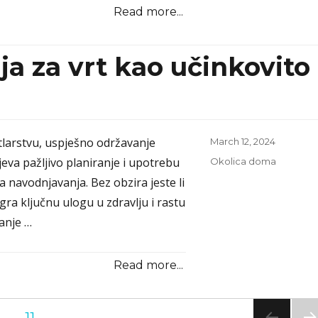
Read more...
a za vrt kao učinkovito
larstvu, uspješno održavanje
Posted
March 12, 2024
on
jeva pažljivo planiranje i upotrebu
Categories
Okolica doma
a navodnjavanja. Bez obzira jeste li
igra ključnu ulogu u zdravlju i rastu
vanje …
Read more...
PAGE
…
11