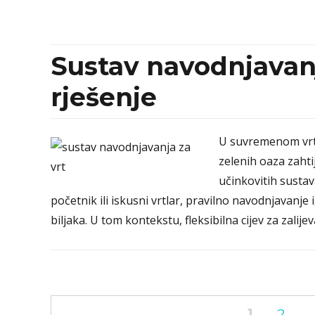
Sustav navodnjavanj
rješenje
U suvremenom vrt
zelenih oaza zahti
učinkovitih sustav
početnik ili iskusni vrtlar, pravilno navodnjavanje 
biljaka. U tom kontekstu, fleksibilna cijev za zalije
Posts
PAGE
PAGE
1
2