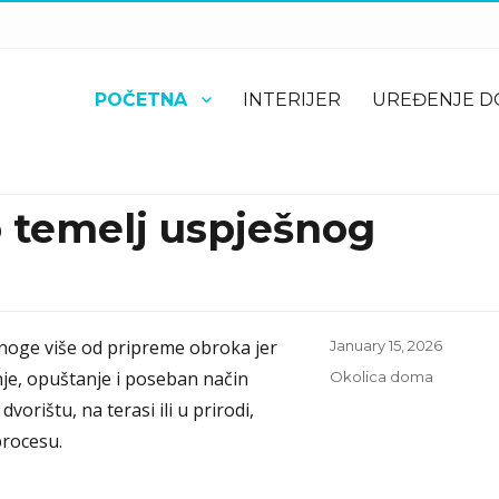
POČETNA
INTERIJER
UREĐENJE 
o temelj uspješnog
mnoge više od pripreme obroka jer
Posted
January 15, 2026
on
nje, opuštanje i poseban način
Categories
Okolica doma
dvorištu, na terasi ili u prirodi,
procesu.