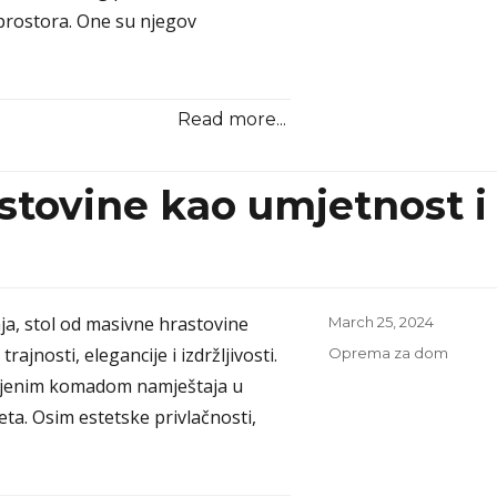
prostora. One su njegov
Read more...
stovine kao umjetnost i
ja, stol od masivne hrastovine
Posted
March 25, 2024
on
rajnosti, elegancije i izdržljivosti.
Categories
Oprema za dom
miljenim komadom namještaja u
ta. Osim estetske privlačnosti,