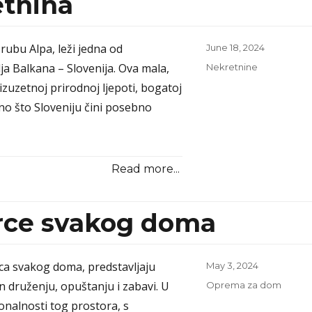
etnina
rubu Alpa, leži jedna od
Posted
June 18, 2024
on
ja Balkana – Slovenija. Ova mala,
Categories
Nekretnine
 izuzetnoj prirodnoj ljepoti, bogatoj
ono što Sloveniju čini posebno
Read more...
srce svakog doma
rca svakog doma, predstavljaju
Posted
May 3, 2024
on
n druženju, opuštanju i zabavi. U
Categories
Oprema za dom
onalnosti tog prostora, s