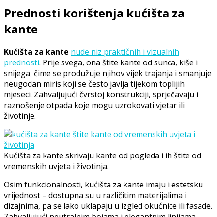
Prednosti korištenja kućišta za
kante
Kućišta za kante
nude niz praktičnih i vizualnih
prednosti
. Prije svega, ona štite kante od sunca, kiše i
snijega, čime se produžuje njihov vijek trajanja i smanjuje
neugodan miris koji se često javlja tijekom toplijih
mjeseci. Zahvaljujući čvrstoj konstrukciji, sprječavaju i
raznošenje otpada koje mogu uzrokovati vjetar ili
životinje.
Kućišta za kante skrivaju kante od pogleda i ih štite od
vremenskih uvjeta i životinja.
Osim funkcionalnosti, kućišta za kante imaju i estetsku
vrijednost – dostupna su u različitim materijalima i
dizajnima, pa se lako uklapaju u izgled okućnice ili fasade.
Zahvaljujući neutralnim bojama i elegantnim linijama,