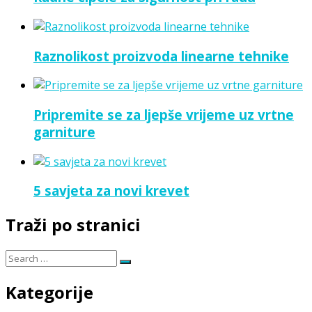
Raznolikost proizvoda linearne tehnike
Pripremite se za ljepše vrijeme uz vrtne
garniture
5 savjeta za novi krevet
Traži po stranici
Search
Search
for:
Kategorije