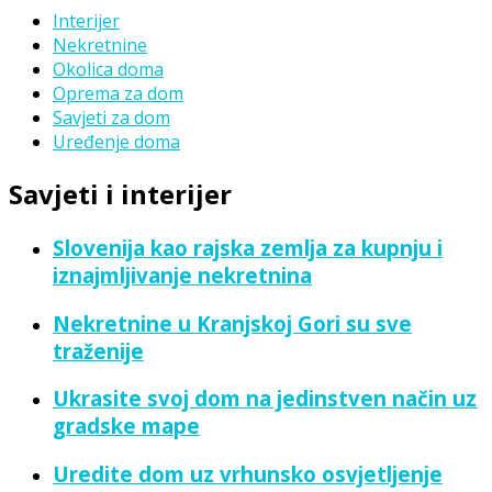
Interijer
Nekretnine
Okolica doma
Oprema za dom
Savjeti za dom
Uređenje doma
Savjeti i interijer
Slovenija kao rajska zemlja za kupnju i
iznajmljivanje nekretnina
Nekretnine u Kranjskoj Gori su sve
traženije
Ukrasite svoj dom na jedinstven način uz
gradske mape
Uredite dom uz vrhunsko osvjetljenje