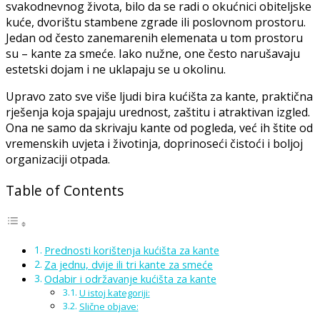
svakodnevnog života, bilo da se radi o okućnici obiteljske
kuće, dvorištu stambene zgrade ili poslovnom prostoru.
Jedan od često zanemarenih elemenata u tom prostoru
su – kante za smeće. Iako nužne, one često narušavaju
estetski dojam i ne uklapaju se u okolinu.
Upravo zato sve više ljudi bira kućišta za kante, praktična
rješenja koja spajaju urednost, zaštitu i atraktivan izgled.
Ona ne samo da skrivaju kante od pogleda, već ih štite od
vremenskih uvjeta i životinja, doprinoseći čistoći i boljoj
organizaciji otpada.
Table of Contents
Prednosti korištenja kućišta za kante
Za jednu, dvije ili tri kante za smeće
Odabir i održavanje kućišta za kante
U istoj kategoriji:
Slične objave: