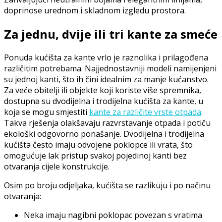
doprinose urednom i skladnom izgledu prostora.
Za jednu, dvije ili tri kante za smeće
Ponuda kućišta za kante vrlo je raznolika i prilagođena
različitim potrebama. Najjednostavniji modeli namijenjeni
su jednoj kanti, što ih čini idealnim za manje kućanstvo.
Za veće obitelji ili objekte koji koriste više spremnika,
dostupna su dvodijelna i trodijelna kućišta za kante, u
koja se mogu smjestiti
kante za različite vrste otpada
.
Takva rješenja olakšavaju razvrstavanje otpada i potiču
ekološki odgovorno ponašanje. Dvodijelna i trodijelna
kućišta često imaju odvojene poklopce ili vrata, što
omogućuje lak pristup svakoj pojedinoj kanti bez
otvaranja cijele konstrukcije.
Osim po broju odjeljaka, kućišta se razlikuju i po načinu
otvaranja:
Neka imaju nagibni poklopac povezan s vratima