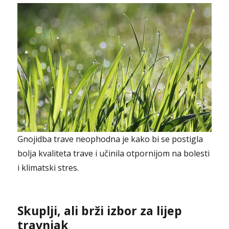
Gnojidba trave neophodna je kako bi se postigla
bolja kvaliteta trave i učinila otpornijom na bolesti
i klimatski stres.
Skuplji, ali brži izbor za lijep
travnjak