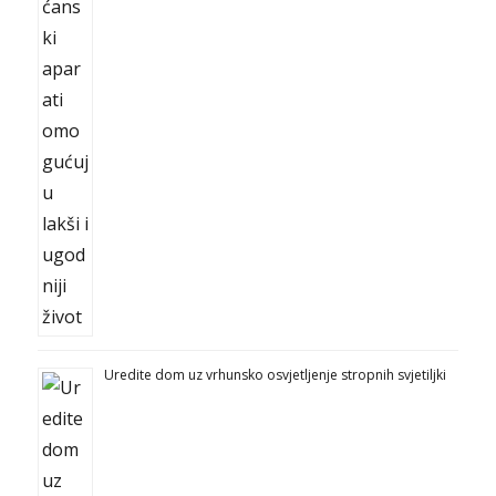
Uredite dom uz vrhunsko osvjetljenje stropnih svjetiljki