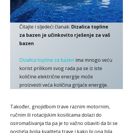
Čitajte i sljedeći članak:
Dizalica topline
za bazen je učinkovito rješenje za vaš
bazen
Dizalica topline za bazen
ima mnogo veću
korist prilikom svog rada pa se iz iste
količine električne energije može
proizvesti veća količina grijaće energije.
Također, gnojidbom trave raznim motornim,
ručnim ili rotacijskim kosilicama dolazi do
osiromašivanja tla pa je to važno obaviti da bi se
postigla bolja kvaliteta trave i kako bi ona bila