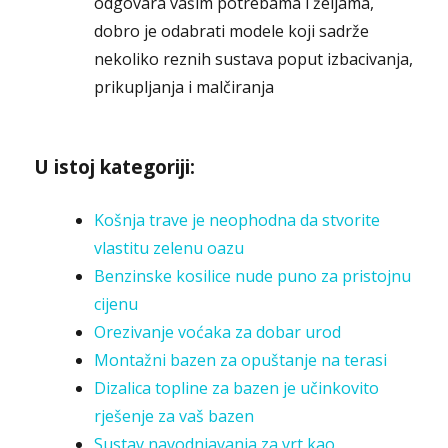
odgovara vašim potrebama i željama,
dobro je odabrati modele koji sadrže
nekoliko reznih sustava poput izbacivanja,
prikupljanja i malčiranja
U istoj kategoriji:
Košnja trave je neophodna da stvorite
vlastitu zelenu oazu
Benzinske kosilice nude puno za pristojnu
cijenu
Orezivanje voćaka za dobar urod
Montažni bazen za opuštanje na terasi
Dizalica topline za bazen je učinkovito
rješenje za vaš bazen
Sustav navodnjavanja za vrt kao