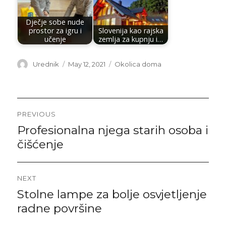
Dječje sobe nude
prostor za igru i
Slovenija kao rajska
učenje
zemlja za kupnju i…
Author
Posted
Categories
Urednik
May 12, 2021
Okolica doma
on
Post
PREVIOUS
navigation
Profesionalna njega starih osoba i
Previous
post:
čišćenje
NEXT
Stolne lampe za bolje osvjetljenje
Next
post:
radne površine