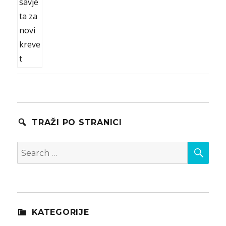
TRAŽI PO STRANICI
SEA
Search
for:
KATEGORIJE