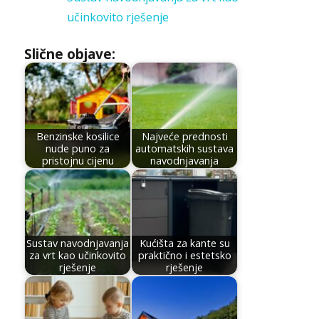
učinkovito rješenje
Slične objave:
Benzinske kosilice
Najveće prednosti
nude puno za
automatskih sustava
pristojnu cijenu
navodnjavanja
Sustav navodnjavanja
Kućišta za kante su
za vrt kao učinkovito
praktično i estetsko
rješenje
rješenje