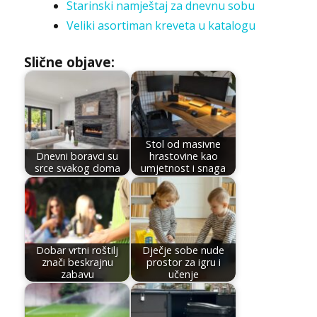
Starinski namještaj za dnevnu sobu
Veliki asortiman kreveta u katalogu
Slične objave:
Stol od masivne
Dnevni boravci su
hrastovine kao
srce svakog doma
umjetnost i snaga
Dobar vrtni roštilj
Dječje sobe nude
znači beskrajnu
prostor za igru i
zabavu
učenje