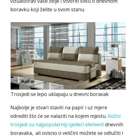
vizualizirati vaše želje i stvoriti sliku o dnevnom
boravku koji želite u svom stanu.
Trosjedi se lepo uklapaju u dnevni boravak
Najbolje je stvari staviti na papir i uz mjere
odrediti što će se nalaziti na kojem mjestu.
Kožni
trosjedi su najpopularniji sjedeći element
dnevnih
boravaka, ali ovisno o veličini možete se odlučiti i