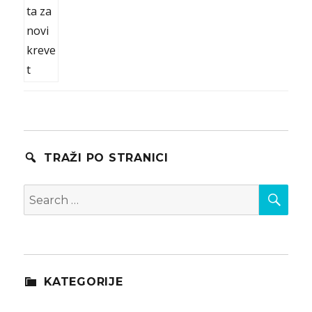
TRAŽI PO STRANICI
SEA
Search
for:
KATEGORIJE