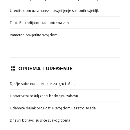
Uredite dom uz vrhunsko osvjetljenje stropnih svjetiljki
Električni radijatori kao potreba zimi
Pametno osvijetlite svoj dom
OPREMA I UREĐENJE
Dječje sobe nude prostor za igru i učenje
Dobar vrtni roštilj znači beskrajnu zabavu
Udahnite dašak prošlosti u svoj dom uz retro svjetla
Dnevni boravci su srce svakog doma