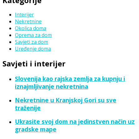
Kategorije
Interijer
Nekretnine
Okolica doma
Oprema za dom
Savjeti za dom
Uređenje doma
Savjeti i interijer
Slovenija kao rajska zemlja za kupnju i
iznajmljivanje nekretnina
Nekretnine u Kranjskoj Gori su sve
traženije
Ukrasite svoj dom na jedinstven način uz
gradske mape