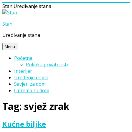
Stan
Uređivanje stana
Skip
to
Stan
content
Uređivanje stana
Menu
Početna
Politika privatnosti
Interijer
Uređenje doma
Savjeti za dom
Oprema za dom
Tag:
svjež zrak
Kućne biljke