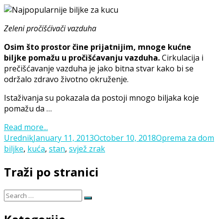
Zeleni pročišćivači vazduha
Osim što prostor čine prijatnijim, mnoge kućne
biljke pomažu u pročišćavanju vazduha.
Cirkulacija i
prečišćavanje vazduha je jako bitna stvar kako bi se
održalo zdravo životno okruženje.
Istaživanja su pokazala da postoji mnogo biljaka koje
pomažu da …
Read more...
Posted
Categories
T
Urednik
January 11, 2013
October 10, 2018
Oprema za dom
on
biljke
,
kuća
,
stan
,
svjež zrak
Traži po stranici
Search
Search
for: