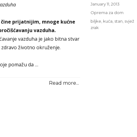
 vazduha
Posted
January 11, 2013
on
Categories
Oprema za dom
 čine prijatnijim, mnoge kućne
Tags
biljke
,
kuća
,
stan
,
svjež
zrak
pročišćavanju vazduha.
išćavanje vazduha je jako bitna stvar
o zdravo životno okruženje.
 koje pomažu da …
Read more...