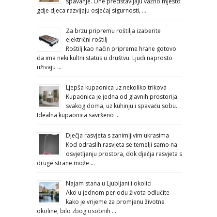
spavanje. One predstavljaju važno mjesto
gdje djeca razvijaju osjećaj sigurnosti, …
Za brzu pripremu roštilja izaberite
električni roštilj
Roštilj kao način pripreme hrane gotovo
da ima neki kultni status u društvu. Ljudi naprosto
uživaju …
Ljepša kupaonica uz nekoliko trikova
Kupaonica je jedna od glavnih prostorija
svakog doma, uz kuhinju i spavaću sobu.
Idealna kupaonica savršeno …
Dječja rasvjeta s zanimljivim ukrasima
Kod odraslih rasvjeta se temelji samo na
osvjetljenju prostora, dok dječja rasvjeta s
druge strane može …
Najam stana u Ljubljani i okolici
Ako u jednom periodu života odlučite
kako je vrijeme za promjenu životne
okoline, bilo zbog osobnih …