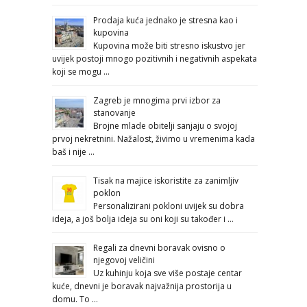
Prodaja kuća jednako je stresna kao i
kupovina
Kupovina može biti stresno iskustvo jer
uvijek postoji mnogo pozitivnih i negativnih aspekata
koji se mogu …
Zagreb je mnogima prvi izbor za
stanovanje
Brojne mlade obitelji sanjaju o svojoj
prvoj nekretnini. Nažalost, živimo u vremenima kada
baš i nije …
Tisak na majice iskoristite za zanimljiv
poklon
Personalizirani pokloni uvijek su dobra
ideja, a još bolja ideja su oni koji su također i …
Regali za dnevni boravak ovisno o
njegovoj veličini
Uz kuhinju koja sve više postaje centar
kuće, dnevni je boravak najvažnija prostorija u
domu. To …