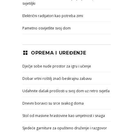
svjetiljki
Električni radijatori kao potreba zimi
Pametno osvijetlite svoj dom
OPREMA I UREĐENJE
Dječje sobe nude prostor za igru i učenje
Dobar vrtni roštilj znači beskrajnu zabavu
Udahnite dašak prošlosti u svoj dom uz retro svjetla
Dnevni boravci su srce svakog doma
Stol od masivne hrastovine kao umjetnost i snaga
Sjedeće garniture za opušteno druženje i razgovor