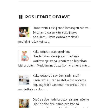
POSLEDNJE OBJAVE
Dobar vrtni roštilj znači beskrajnu zabavu
Svi znamo da su vrtni roštilji jako
popularni. Svaka dobra proslava i
nedjeljni ručak koji se …
Kako održati stan urednim?
Uredan stan, vedrije raspoloženje
Održavanje stana urednim ne bi trebao
biti problem. Međutim, nedostatkom vremena nije …
Kako odabrati savršeni radni stol?
Radni stol ili uredski stol je dio opreme
koju najčešće zanemarimo pri kupovini
namještaja za dom. …
Dječje sobe nude prostor za igru i učenje
Dječje sobe nisu samo prostor za