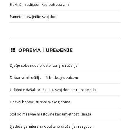
Električni radijatori kao potreba zimi
Pametno osvijetlite svoj dom
OPREMA I UREĐENJE
Dječje sobe nude prostor za igru i učenje
Dobar vrtni roštilj znači beskrajnu zabavu
Udahnite dašak prošlosti u svoj dom uz retro svjetla
Dnevni boravci su srce svakog doma
Stol od masivne hrastovine kao umjetnost i snaga
Sjedeće garniture za opušteno druženje i razgovor