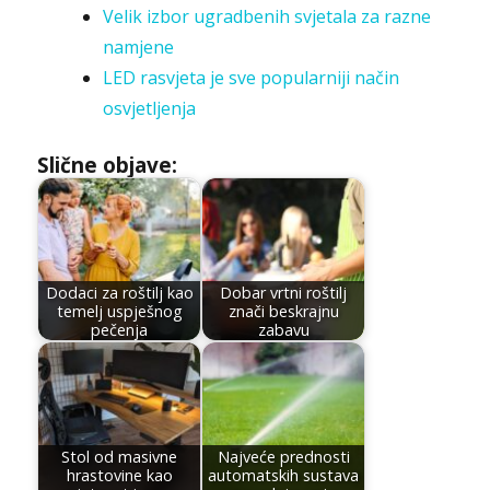
Velik izbor ugradbenih svjetala za razne
namjene
LED rasvjeta je sve popularniji način
osvjetljenja
Slične objave:
Dodaci za roštilj kao
Dobar vrtni roštilj
temelj uspješnog
znači beskrajnu
pečenja
zabavu
Stol od masivne
Najveće prednosti
hrastovine kao
automatskih sustava