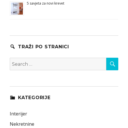
5 savjeta za novi krevet
TRAŽI PO STRANICI
SEA
Search
for:
KATEGORIJE
Interijer
Nekretnine