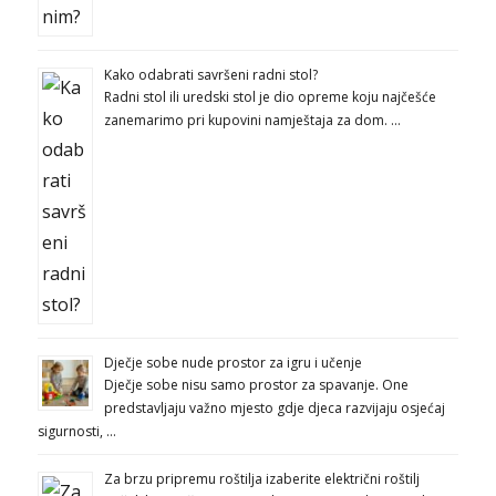
Kako odabrati savršeni radni stol?
Radni stol ili uredski stol je dio opreme koju najčešće
zanemarimo pri kupovini namještaja za dom. …
Dječje sobe nude prostor za igru i učenje
Dječje sobe nisu samo prostor za spavanje. One
predstavljaju važno mjesto gdje djeca razvijaju osjećaj
sigurnosti, …
Za brzu pripremu roštilja izaberite električni roštilj