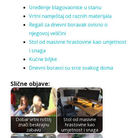
Uređenje blagovaonice u stanu
Vrtni namještaj od raznih materijala
Regali za dnevni boravak ovisno o
njegovoj veličini
Stol od masivne hrastovine kao umjetnost
i snaga
Kućne biljke
Dnevni boravci su srce svakog doma
Slične objave:
Dobar vrtni roštilj
Stol od masivne
znači beskrajnu
hrastovine kao
zabavu
umjetnost i snaga