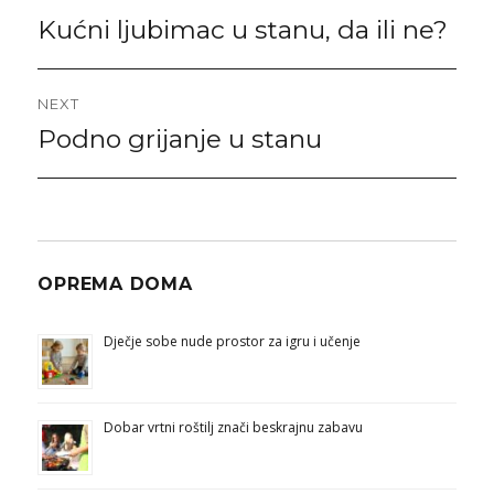
navigation
Kućni ljubimac u stanu, da ili ne?
Previous
post:
NEXT
Podno grijanje u stanu
Next
post:
OPREMA DOMA
Dječje sobe nude prostor za igru i učenje
Dobar vrtni roštilj znači beskrajnu zabavu