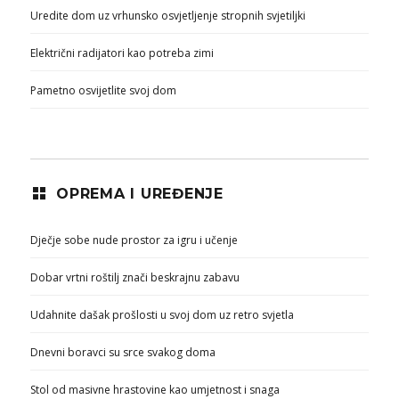
Uredite dom uz vrhunsko osvjetljenje stropnih svjetiljki
Električni radijatori kao potreba zimi
Pametno osvijetlite svoj dom
OPREMA I UREĐENJE
Dječje sobe nude prostor za igru i učenje
Dobar vrtni roštilj znači beskrajnu zabavu
Udahnite dašak prošlosti u svoj dom uz retro svjetla
Dnevni boravci su srce svakog doma
Stol od masivne hrastovine kao umjetnost i snaga