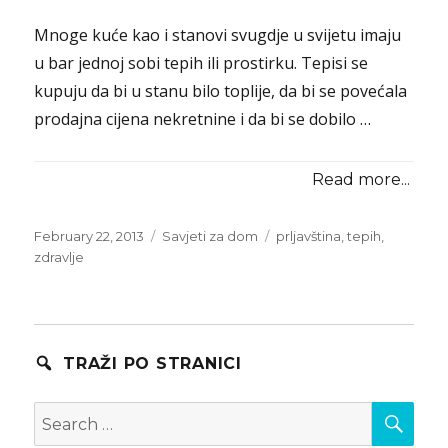
Mnoge kuće kao i stanovi svugdje u svijetu imaju
u bar jednoj sobi tepih ili prostirku. Tepisi se
kupuju da bi u stanu bilo toplije, da bi se povećala
prodajna cijena nekretnine i da bi se dobilo …
Read more...
Posted
Categories
Tags
February 22, 2013
Savjeti za dom
prljavština
,
tepih
,
on
zdravlje
TRAŽI PO STRANICI
SEA
Search
for: