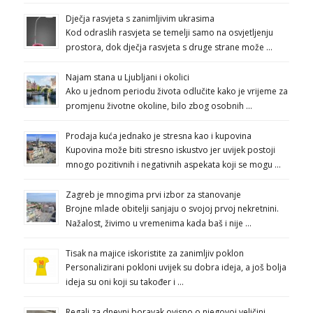
Dječja rasvjeta s zanimljivim ukrasima
Kod odraslih rasvjeta se temelji samo na osvjetljenju
prostora, dok dječja rasvjeta s druge strane može …
Najam stana u Ljubljani i okolici
Ako u jednom periodu života odlučite kako je vrijeme za
promjenu životne okoline, bilo zbog osobnih …
Prodaja kuća jednako je stresna kao i kupovina
Kupovina može biti stresno iskustvo jer uvijek postoji
mnogo pozitivnih i negativnih aspekata koji se mogu …
Zagreb je mnogima prvi izbor za stanovanje
Brojne mlade obitelji sanjaju o svojoj prvoj nekretnini.
Nažalost, živimo u vremenima kada baš i nije …
Tisak na majice iskoristite za zanimljiv poklon
Personalizirani pokloni uvijek su dobra ideja, a još bolja
ideja su oni koji su također i …
Regali za dnevni boravak ovisno o njegovoj veličini