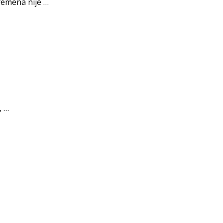
remena nije …
, …