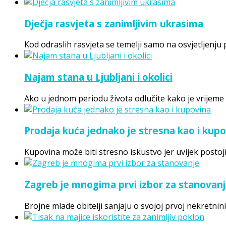
Dječja rasvjeta s zanimljivim ukrasima
Kod odraslih rasvjeta se temelji samo na osvjetljenju
Najam stana u Ljubljani i okolici
Ako u jednom periodu života odlučite kako je vrijeme
Prodaja kuća jednako je stresna kao i kup
Kupovina može biti stresno iskustvo jer uvijek posto
Zagreb je mnogima prvi izbor za stanovan
Brojne mlade obitelji sanjaju o svojoj prvoj nekretnin