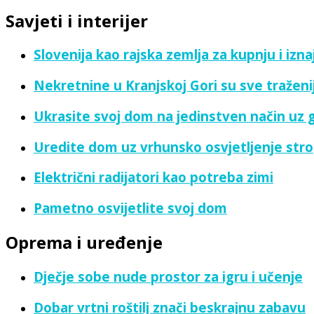
Savjeti i interijer
Slovenija kao rajska zemlja za kupnju i izn
Nekretnine u Kranjskoj Gori su sve traženi
Ukrasite svoj dom na jedinstven način uz
Uredite dom uz vrhunsko osvjetljenje strop
Električni radijatori kao potreba zimi
Pametno osvijetlite svoj dom
Oprema i uređenje
Dječje sobe nude prostor za igru i učenje
Dobar vrtni roštilj znači beskrajnu zabavu