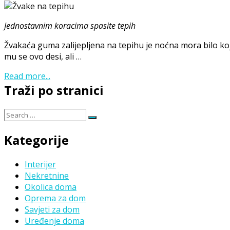
Jednostavnim koracima spasite tepih
Žvakaća guma zalijepljena na tepihu je noćna mora bilo koje
mu se ovo desi, ali …
Read more...
Traži po stranici
Search
Search
for:
Kategorije
Interijer
Nekretnine
Okolica doma
Oprema za dom
Savjeti za dom
Uređenje doma