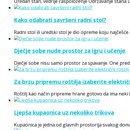
Uredan stan, vedrije raspoloženje Održavanje stana 
Kako odabrati savršeni radni stol?
Radni stol ili uredski stol je dio opreme koju najčeš
Dječje sobe nude prostor za igru i učenje
Dječje sobe nisu samo prostor za spavanje. One predst
Za brzu pripremu roštilja izaberite električn
Roštilj kao način pripreme hrane gotovo da ima neki k
Ljepša kupaonica uz nekoliko trikova
Kupaonica je jedna od glavnih prostorija svakog dom