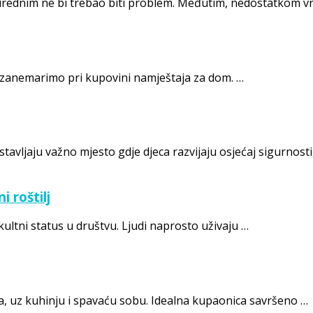
urednim ne bi trebao biti problem. Međutim, nedostatkom v
će zanemarimo pri kupovini namještaja za dom. …
avljaju važno mjesto gdje djeca razvijaju osjećaj sigurnosti
i roštilj
ultni status u društvu. Ljudi naprosto uživaju …
a, uz kuhinju i spavaću sobu. Idealna kupaonica savršeno …