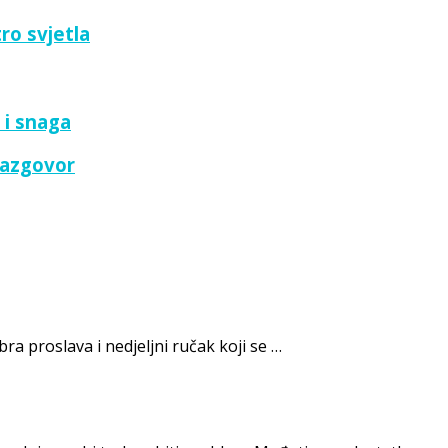
ro svjetla
 i snaga
razgovor
bra proslava i nedjeljni ručak koji se …