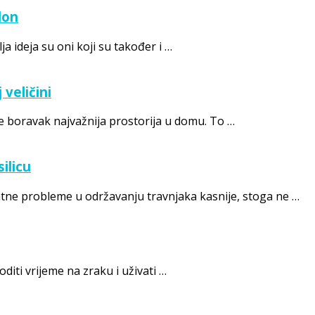
lon
ja ideja su oni koji su također i …
veličini
je boravak najvažnija prostorija u domu. To …
ilicu
datne probleme u održavanju travnjaka kasnije, stoga ne …
voditi vrijeme na zraku i uživati …