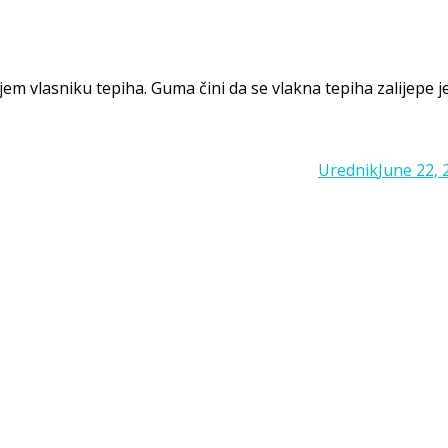
m vlasniku tepiha. Guma čini da se vlakna tepiha zalijepe je
Posted
Urednik
June 22, 
on