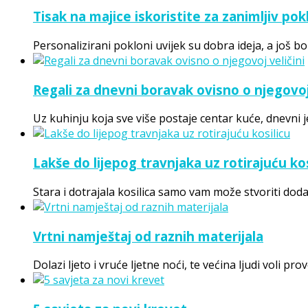
Tisak na majice iskoristite za zanimljiv pok
Personalizirani pokloni uvijek su dobra ideja, a još bol
Regali za dnevni boravak ovisno o njegovoj 
Uz kuhinju koja sve više postaje centar kuće, dnevni 
Lakše do lijepog travnjaka uz rotirajuću kos
Stara i dotrajala kosilica samo vam može stvoriti do
Vrtni namještaj od raznih materijala
Dolazi ljeto i vruće ljetne noći, te većina ljudi voli pro