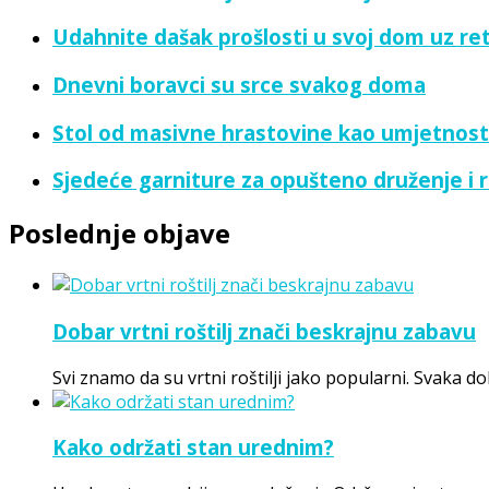
Udahnite dašak prošlosti u svoj dom uz ret
Dnevni boravci su srce svakog doma
Stol od masivne hrastovine kao umjetnost
Sjedeće garniture za opušteno druženje i 
Poslednje objave
Dobar vrtni roštilj znači beskrajnu zabavu
Svi znamo da su vrtni roštilji jako popularni. Svaka do
Kako održati stan urednim?