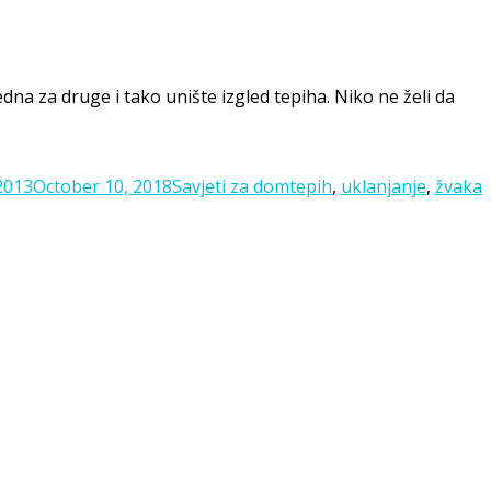
dna za druge i tako unište izgled tepiha. Niko ne želi da
Categories
Tags
2013
October 10, 2018
Savjeti za dom
tepih
,
uklanjanje
,
žvaka