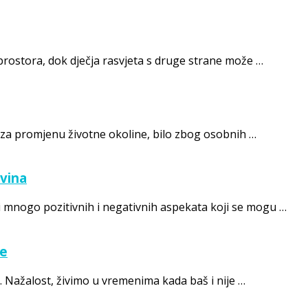
 prostora, dok dječja rasvjeta s druge strane može …
 za promjenu životne okoline, bilo zbog osobnih …
ovina
ji mnogo pozitivnih i negativnih aspekata koji se mogu …
je
i. Nažalost, živimo u vremenima kada baš i nije …