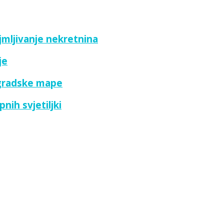
ajmljivanje nekretnina
je
 gradske mape
nih svjetiljki