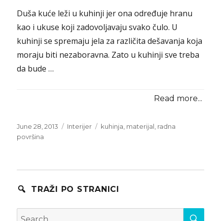
Duša kuće leži u kuhinji jer ona određuje hranu
kao i ukuse koji zadovoljavaju svako čulo. U
kuhinji se spremaju jela za različita dešavanja koja
moraju biti nezaboravna. Zato u kuhinji sve treba
da bude …
Read more...
Posted
Categories
Tags
June 28, 2013
Interijer
kuhinja
,
materijal
,
radna
on
površina
TRAŽI PO STRANICI
SEA
Search