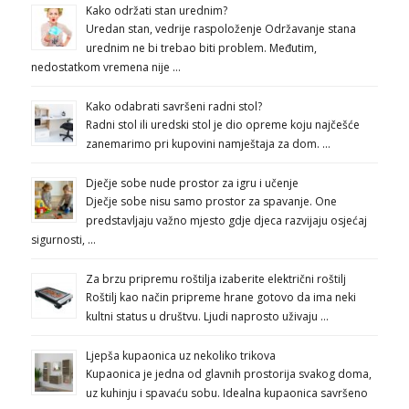
Kako održati stan urednim?
Uredan stan, vedrije raspoloženje Održavanje stana
urednim ne bi trebao biti problem. Međutim,
nedostatkom vremena nije …
Kako odabrati savršeni radni stol?
Radni stol ili uredski stol je dio opreme koju najčešće
zanemarimo pri kupovini namještaja za dom. …
Dječje sobe nude prostor za igru i učenje
Dječje sobe nisu samo prostor za spavanje. One
predstavljaju važno mjesto gdje djeca razvijaju osjećaj
sigurnosti, …
Za brzu pripremu roštilja izaberite električni roštilj
Roštilj kao način pripreme hrane gotovo da ima neki
kultni status u društvu. Ljudi naprosto uživaju …
Ljepša kupaonica uz nekoliko trikova
Kupaonica je jedna od glavnih prostorija svakog doma,
uz kuhinju i spavaću sobu. Idealna kupaonica savršeno