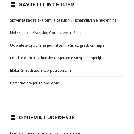
SAVJETI I INTERIJER
Slovenija kao rajska zemlja za kupnju i iznajmljivanje nekretnina
Nekretnine u Kranjskoj Gori su sve traženije
Ukrasite svoj dom na jedinstven način uz gradske mape
Uredite dom uz vrhunsko osvjetljenje stropnih svjetiljki
Električni radijatori kao potreba zimi
Pametno osvijetlite svoj dom
OPREMA I UREĐENJE
Dječje sobe nude prostor za igru i učenje